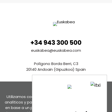
+34 943 300 500
euskabea@euskabea.com
Polígono Borda Berri, C3
20140 Andoain (Gipuzkoa) Spain
Ver en Google maps
Contáctanos
Utilizamos cookies propias y de terceros para fines
analíticos y para mostrarte publicidad personalizada
en base a un perfil elaborado a partir de tus hábitos