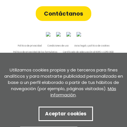
Contáctanos
Política de privacidad
Condiciones de uso
Aviso legal y política de cookies
Política de privacidad de los formularios
Certificado de adecuación al RGPD y LOPD GDD
Canal de denuncias
Copia de Canal de denuncias
Copia de Copia de Canal de denuncias
Utilizamos cookies propias y de terceros para fines
analíticos y para mostrarte publicidad personalizada en
base a un perfil elaborado a partir de tus hábitos de
navegación (por ejemplo, páginas visitadas).
Más
Desarrollado por
información
.
Aceptar cookies