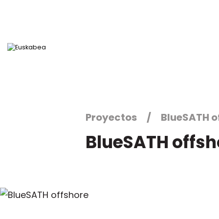
Ir directamente al contenido
Proyectos
BlueSATH o
BlueSATH offsh