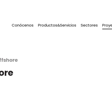
Conócenos
Productos&Servicios
Sectores
Proy
ffshore
ore