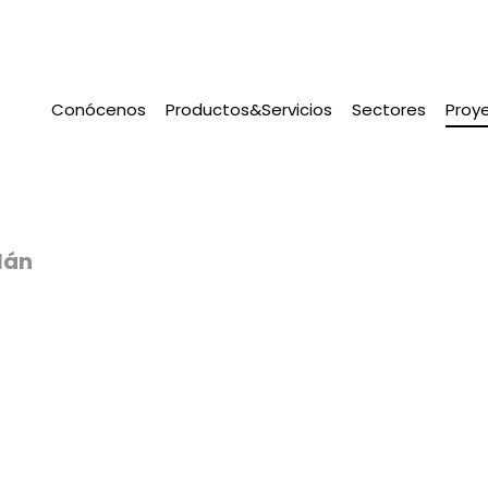
Conócenos
Productos&Servicios
Sectores
Proy
lán