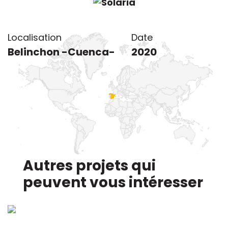
Localisation du project
Localisation
Date
Belinchon -Cuenca-
2020
Autres projets qui
peuvent vous intéresser