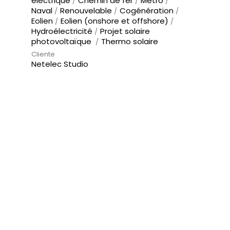
électrique
Chemin de fer
Métro
Naval
Renouvelable
Cogénération
Eolien
Eolien (onshore et offshore)
Hydroélectricité
Projet solaire
photovoltaïque
Thermo solaire
Cliente
Netelec Studio