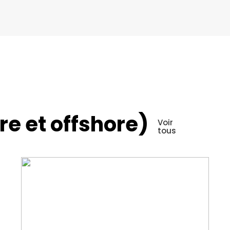
re et offshore)
Voir
tous