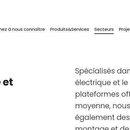
nez à nous connaître
Produits&Services
Secteurs
(actual
Proje
Spécialisés da
 et
électrique et le
plateformes off
moyenne, nous
également des 
montage et de 