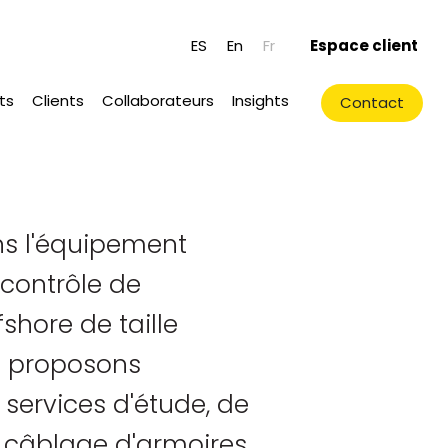
ES
En
Fr
Espace client
)
ts
Clients
Collaborateurs
Insights
Contact
ns l'équipement
 contrôle de
shore de taille
 proposons
services d'étude, de
câblage d'armoires.