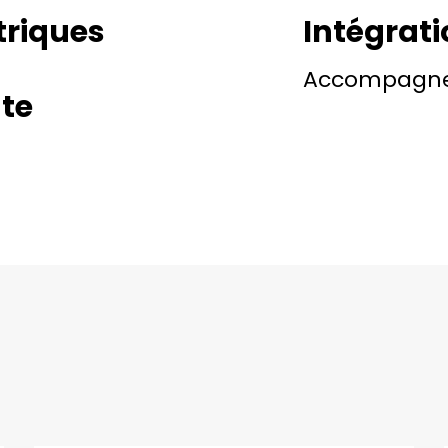
triques
Intégrati
Accompagn
nte