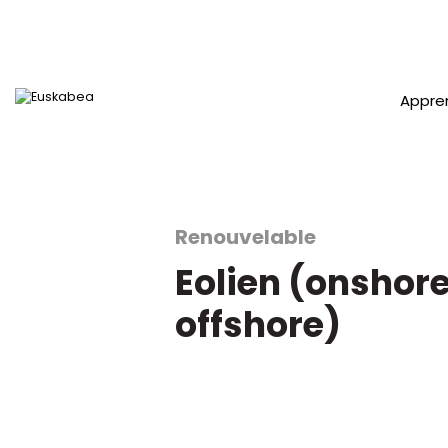
Appre
Renouvelable
Accéder directement au contenu
Eolien (onshore
offshore)