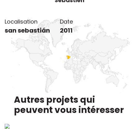
Localisation du project
Localisation
Date
san sebastián
2011
Autres projets qui
peuvent vous intéresser