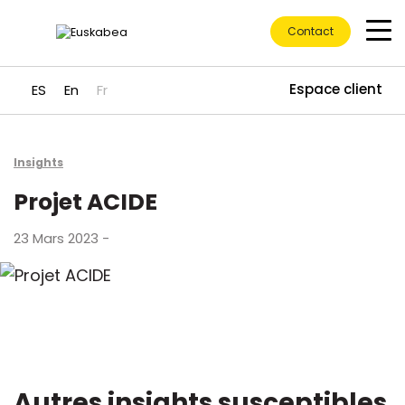
Contact
Espace client
ES
En
Fr
Accéder directement au contenu
Insights
Projet ACIDE
23 Mars 2023 -
Autres insights susceptibles