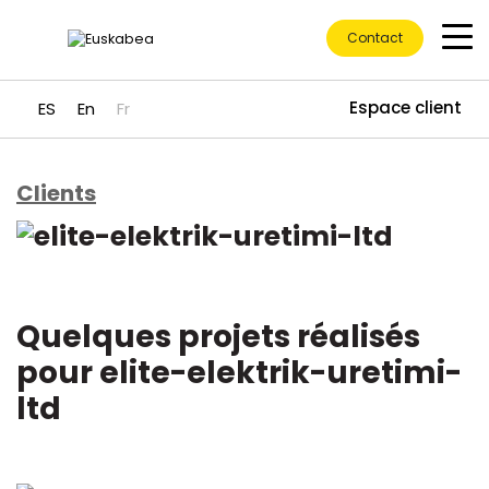
Contact
Espace client
ES
En
Fr
Clients
Accéder directement au contenu
Quelques projets réalisés
pour elite-elektrik-uretimi-
ltd