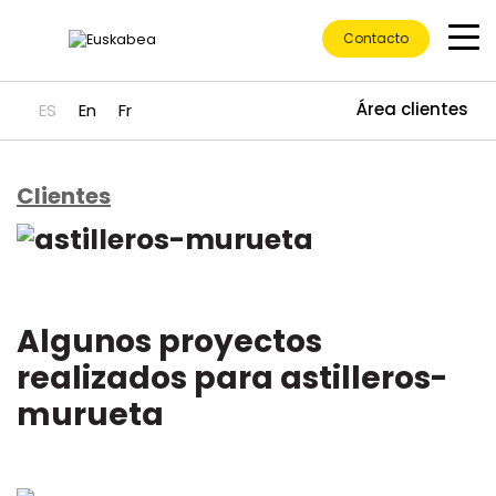
Contacto
Área clientes
ES
En
Fr
Clientes
Ir directamente al contenido
Algunos proyectos
realizados para astilleros-
murueta