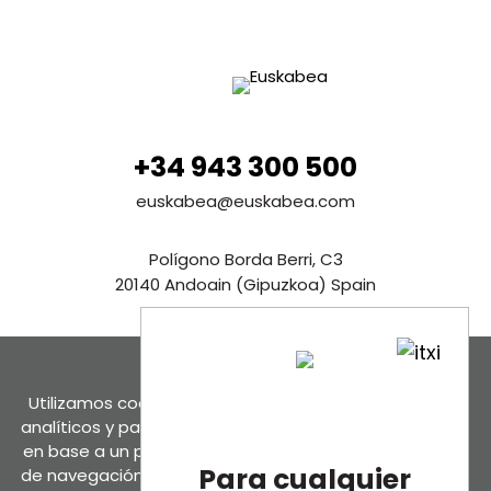
+34 943 300 500
euskabea@euskabea.com
Polígono Borda Berri, C3
20140 Andoain (Gipuzkoa) Spain
Ver en Google maps
Contáctanos
Utilizamos cookies propias y de terceros para fines
analíticos y para mostrarte publicidad personalizada
en base a un perfil elaborado a partir de tus hábitos
Para cualquier
de navegación (por ejemplo, páginas visitadas).
Más