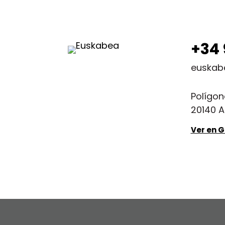
+34 
euskab
Polígon
20140 A
Ver en 
Política de privacidad
Condiciones de uso
Aviso legal
Certificado de adecuación al RGPD y LOPD GDD
Canal de