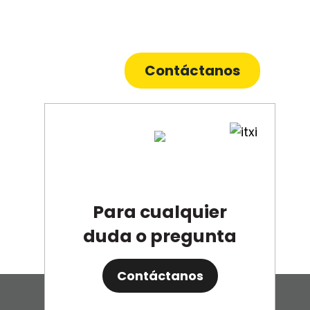
Contáctanos
Para cualquier
duda o pregunta
Contáctanos
Desarrollado por