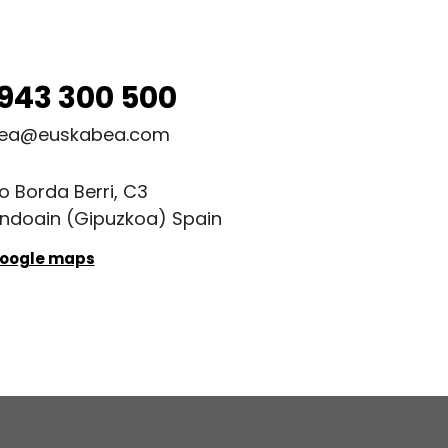
943 300 500
ea@euskabea.com
o Borda Berri, C3
ndoain (Gipuzkoa) Spain
Google maps
 y política de cookies
Política de privacidad de los formularios
 denuncias
Copia de Canal de denuncias