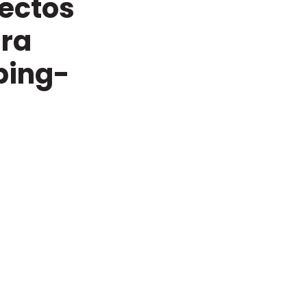
ectos
ara
ping-