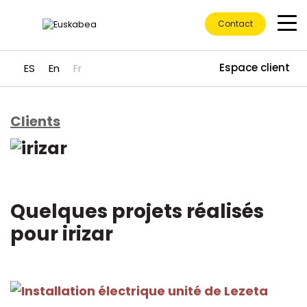
Contact
Espace client
ES
En
Fr
Clients
Accéder directement au contenu
Quelques projets réalisés
pour irizar