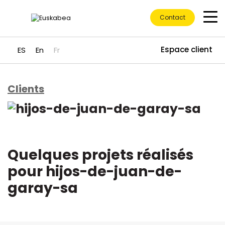
Contact
Espace client
ES
En
Fr
Clients
Accéder directement au contenu
Quelques projets réalisés
pour hijos-de-juan-de-
garay-sa