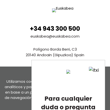
+34 943 300 500
euskabea@euskabea.com
Polígono Borda Berri, C3
20140 Andoain (Gipuzkoa) Spain
Ver en Google maps
Contáctanos
Utilizamos cookies propias y de terceros para fines
analíticos y para mostrarte publicidad personalizada
en base a un perfil elaborado a partir de tus hábitos
Para cualquier
de navegación (por ejemplo, páginas visitadas).
Más
información
.
duda o pregunta
Política de privacidad
Condiciones de uso
Aviso legal y política de cookies