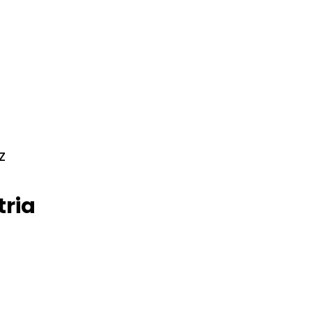
z
tria