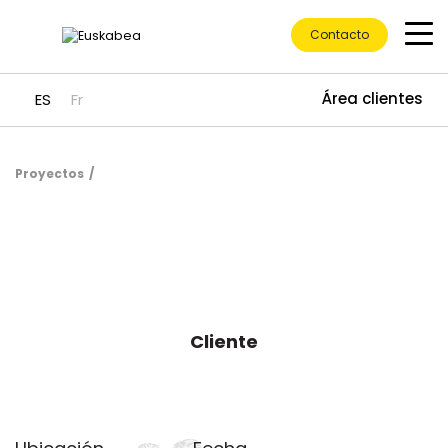
Contacto
Área clientes
ES
Fr
Proyectos
Ir directamente al contenido
Cliente
Ubicación del proyecto