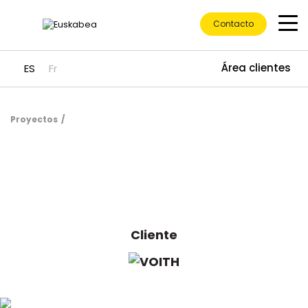
Contacto
Área clientes
ES
Fr
Proyectos
Ir directamente al contenido
Cliente