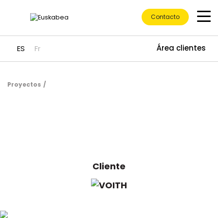
Contacto
Área clientes
ES
Fr
Proyectos
Ir directamente al contenido
Cliente