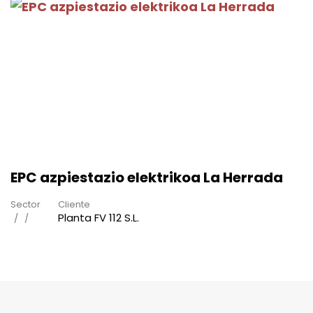
EPC azpiestazio elektrikoa La Herrada
Sector
Cliente
Planta FV 112 S.L.