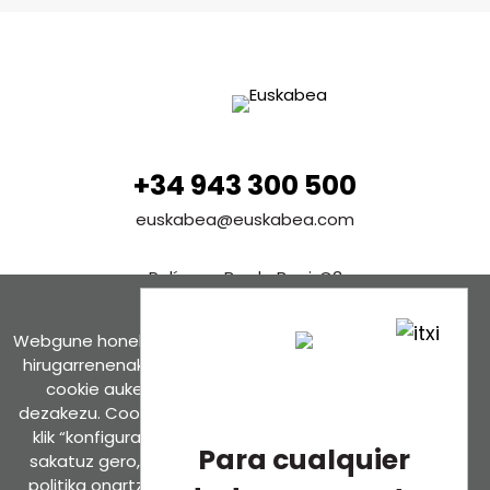
+34 943 300 500
euskabea@euskabea.com
Polígono Borda Berri, C3
20140 Andoain (Gipuzkoa) Spain
Webgune honek cookieak erabiltzen ditu, propioak zein
Ver en Google maps
hirugarrenenak. Hautatu nabigatzeko nahiago duzun
cookie aukera. Guztiz desaktibatzea ere hauta
dezakezu. Cookie batzuk blokeatu nahi badituzu, egin
Contáctanos
klik “konfigurazioa” aukeran. “Onartzen dut” botoia
Para cualquier
sakatuz gero, aipatutako cookieak eta gure cookie
politika onartzen duzula adierazten ari zara. Sakatu