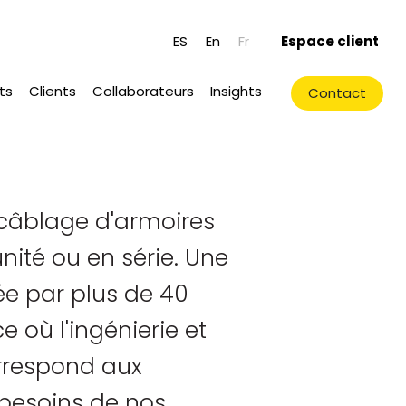
ES
En
Fr
Espace client
ts
Clients
Collaborateurs
Insights
Contact
câblage d'armoires
unité ou en série. Une
ée par plus de 40
e où l'ingénierie et
rrespond aux
besoins de nos