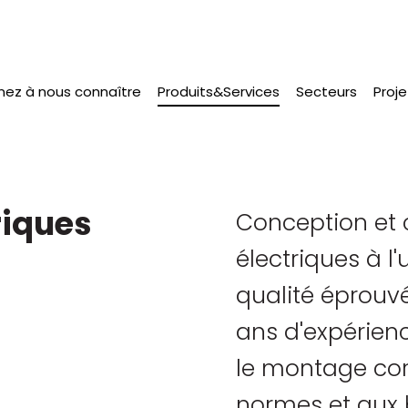
nez à nous connaître
Produits&Services
(actual)
Secteurs
Proje
riques
Conception et 
électriques à l'
qualité éprouv
ans d'expérienc
le montage co
normes et aux 