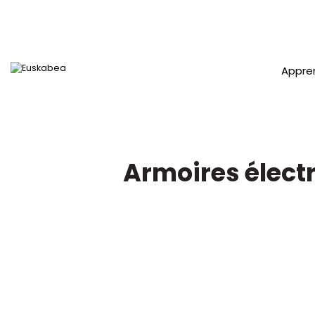
Appre
Armoires élect
Accéder directement au contenu