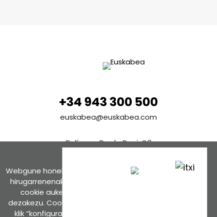
+34 943 300 500
euskabea@euskabea.com
Polígono Borda Berri, C3
20140 Andoain (Gipuzkoa) Spain
Webgune honek cookieak erabiltzen ditu, propioak zein
Ver en Google maps
hirugarrenenak. Hautatu nabigatzeko nahiago duzun
cookie aukera. Guztiz desaktibatzea ere hauta
dezakezu. Cookie batzuk blokeatu nahi badituzu, egin
Contáctanos
klik “konfigurazioa” aukeran. “Onartzen dut” botoia