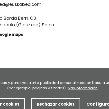
ea@euskabea.com
o Borda Berri, C3
ndoain (Gipuzkoa) Spain
Google maps
 y política de cookies
Política de privacidad de los formularios
 denuncias
Copia de Canal de denuncias
ticos y para mostrarte publicidad personalizada en base a u
(por ejemplo, páginas visitadas).
Más información
.
Configura
r cookies
Rechazar cookies