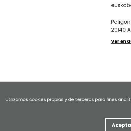
euskab
Polígon
20140 A
Ver en 
Política de privacidad
Condiciones de uso
Aviso legal
Certificado de adecuación al RGPD y LOPD GDD
Canal de
Utilizamos cookies propias y de terceros para fines analí
Copia de Copia de Canal de denuncias
Acepta